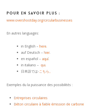
Pour en savoir plus :
www.overshootday.org/circularbusinesses
En autres languages:
in English –
here
.
auf Deutsch –
hier
.
en español –
aquí
.
in italiano –
qui
.
日本語では-
こちら。
Exemples du la puissance des possibilités :
Entreprises circulaires
Béton circulaire à faible émission de carbone