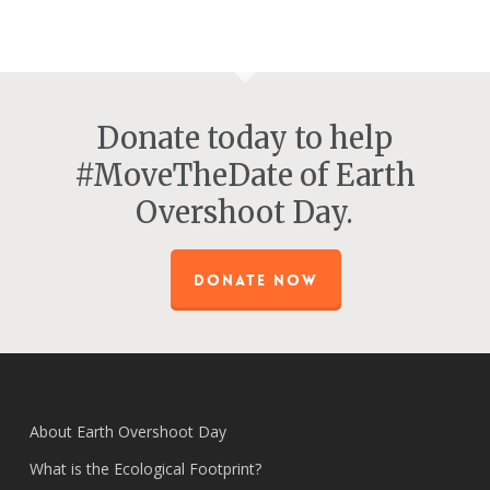
Donate today to help
#MoveTheDate of Earth
Overshoot Day.
DONATE NOW
About Earth Overshoot Day
What is the Ecological Footprint?