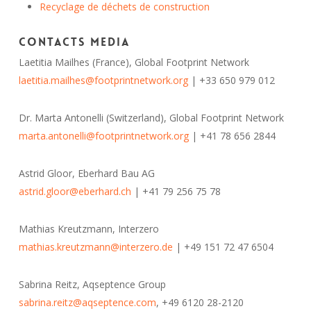
Recyclage de déchets de construction
Contacts media
Laetitia Mailhes (France), Global Footprint Network
laetitia.mailhes@footprintnetwork.org
| +33 650 979 012
Dr. Marta Antonelli (Switzerland), Global Footprint Network
marta.antonelli@footprintnetwork.org
| +41 78 656 2844
Astrid Gloor, Eberhard Bau AG
astrid.gloor@eberhard.ch
| +41 79 256 75 78
Mathias Kreutzmann, Interzero
mathias.kreutzmann@interzero.de
| +49 151 72 47 6504
Sabrina Reitz, Aqseptence Group
sabrina.reitz@aqseptence.com
, +49 6120 28-2120