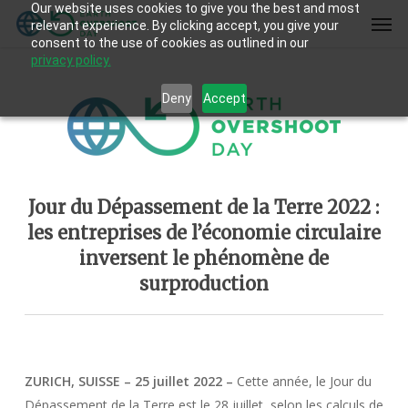
Our website uses cookies to give you the best and most
Skip
Men
relevant experience. By clicking accept, you give your
to
consent to the use of cookies as outlined in our
main
privacy policy.
content
Deny
Accept
Jour du Dépassement de la Terre 2022 :
les entreprises de l’économie circulaire
inversent le phénomène de
surproduction
ZURICH, SUISSE – 25 juillet 2022 –
Cette année, le Jour du
Dépassement de la Terre est le 28 juillet, selon les calculs de