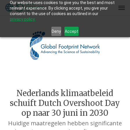
Our website uses cookies to give you the best and most
Skip
Men
relevant experience. By clicking accept, you give your
to
consent to the use of cookies as outlined in our
main
privacy policy.
content
Deny
Accept
Nederlands klimaatbeleid
schuift Dutch Overshoot Day
op naar 30 juni in 2030
Huidige maatregelen hebben significante