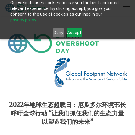
Our website uses cookies to give you the best and most
Skip
Men
relevant experience. By clicking accept, you give your
to
consent to the use of cookies as outlined in our
main
privacy policy.
content
Deny
Accept
2022年地球生态超载日：厄瓜多尔环境部长
呼吁全球行动 “让我们抓住我们的生态力量
以塑造我们的未来”