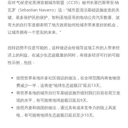
应对
气候变化
美洲首都城市联盟（CC35）秘书长塞巴斯蒂安·纳
瓦罗（Sebastian Navarro）说：“城市是清洁基础设施改造的关
键。基多保护区的保护、智利圣地亚哥的电动公共汽车数量、波
哥大的自行车道都表明了地方政府如何给城市带来更好的机会，
让城市拥有一个坚实的未来。”
扭转趋势不仅是可能的，这样做还会给领导这项工作的人带来经
济上的利益。在减少生态超载量的同时，有很多经济可行的可能
性示例，包括：
按照世界各地许多社区倡议的做法，在全球范围内将食物浪
费减少一半，这将使“地球生态超载日”延后13天。
将世界各地的城市自行车基础设施升级到我们目前在荷兰发
现的水平，有可能将地球超载日延后9天。
按照丹麦和德国的做法，通过具有成本竞争力的陆上风发
电，有可能将地球生态超载日延后至少10天。