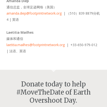
Amanda Diep
通信总监，全球足迹网络（美国）
amanda.diep@footprintnetwork.org
| （510）839 8879分机
4 | 英语
Laetitia Mailhes
媒体和通信
laetitia.mailhes@footprintnetwork.org
| +33-650-979-012
| 法语、英语
Donate today to help
#MoveTheDate of Earth
Overshoot Day.