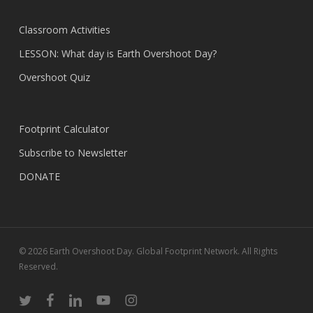
Classroom Activities
LESSON: What day is Earth Overshoot Day?
Overshoot Quiz
Footprint Calculator
Subscribe to Newsletter
DONATE
© 2026 Earth Overshoot Day. Global Footprint Network. All Rights
Reserved.
twitter
facebook
linkedin
youtube
instagram