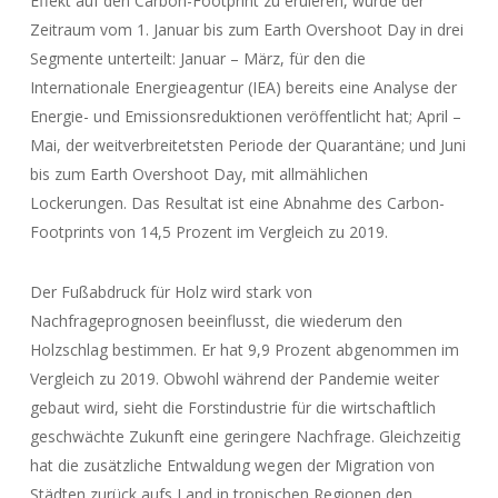
Effekt auf den Carbon-Footprint zu eruieren, wurde der
Zeitraum vom 1. Januar bis zum Earth Overshoot Day in drei
Segmente unterteilt: Januar – März, für den die
Internationale Energieagentur (IEA) bereits eine Analyse der
Energie- und Emissionsreduktionen veröffentlicht hat; April –
Mai, der weitverbreitetsten Periode der Quarantäne; und Juni
bis zum Earth Overshoot Day, mit allmählichen
Lockerungen. Das Resultat ist eine Abnahme des Carbon-
Footprints von 14,5 Prozent im Vergleich zu 2019.
Der Fußabdruck für Holz wird stark von
Nachfrageprognosen beeinflusst, die wiederum den
Holzschlag bestimmen. Er hat 9,9 Prozent abgenommen im
Vergleich zu 2019. Obwohl während der Pandemie weiter
gebaut wird, sieht die Forstindustrie für die wirtschaftlich
geschwächte Zukunft eine geringere Nachfrage. Gleichzeitig
hat die zusätzliche Entwaldung wegen der Migration von
Städten zurück aufs Land in tropischen Regionen den