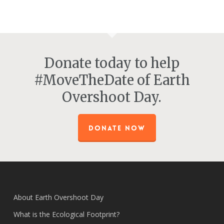
Donate today to help
#MoveTheDate of Earth
Overshoot Day.
DONATE NOW
About Earth Overshoot Day
What is the Ecological Footprint?