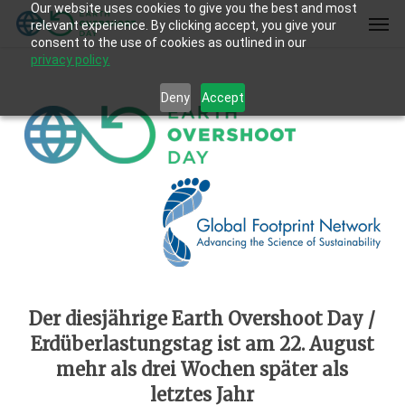
Our website uses cookies to give you the best and most
Skip
Men
relevant experience. By clicking accept, you give your
to
consent to the use of cookies as outlined in our
main
privacy policy.
content
Deny
Accept
Der diesjährige
Earth Overshoot Day
/
Erdüberlastungstag
ist am 22. August
mehr als drei Wochen später als
letztes Jahr