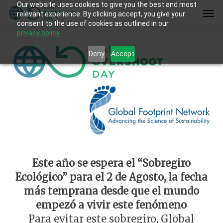
Our website uses cookies to give you the best and most
Skip
Men
relevant experience. By clicking accept, you give your
to
consent to the use of cookies as outlined in our
main
privacy policy.
content
Deny
Accept
Este año se espera el “Sobregiro
Ecológico” para el 2 de Agosto, la fecha
más temprana desde que el mundo
empezó a vivir este fenómeno
Para evitar este sobregiro, Global