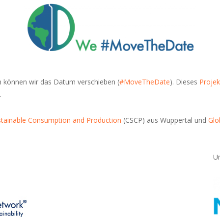
am können wir das Datum verschieben (
#MoveTheDate
). Dieses
Projek
.
stainable Consumption and Production
(CSCP) aus Wuppertal und
Glo
Un