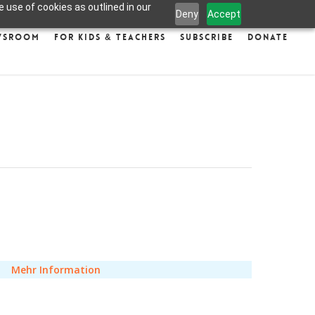
 use of cookies as outlined in our
Deny
Accept
wsroom
For Kids & Teachers
Subscribe
Donate
Mehr Information