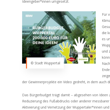
Ideengeber*innen umgesetzt.
Für v
Klima
Gesu
die 
es u
Wupp
und 
könne
© Stadt Wuppertal
Nach
Ende
zeig
der Gewinnerprojekte ein Video gedreht, in dem auch
Das Bürgerbudget trägt damit – abgesehen von Ideen 
Reduzierung des Fußabdrucks oder anderer messbarer Nac
Aktivierung und Vernetzung der Wuppertaler*innen und