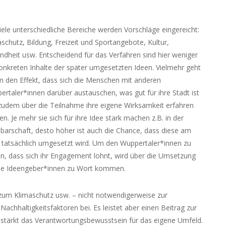
iele unterschiedliche Bereiche werden Vorschläge eingereicht:
schutz, Bildung, Freizeit und Sportangebote, Kultur,
ndheit usw. Entscheidend für das Verfahren sind hier weniger
konkreten Inhalte der später umgesetzten Ideen. Vielmehr geht
m den Effekt, dass sich die Menschen mit anderen
ertaler*innen darüber austauschen, was gut für ihre Stadt ist
zudem über die Teilnahme ihre eigene Wirksamkeit erfahren
n. Je mehr sie sich für ihre Idee stark machen z.B. in der
barschaft, desto höher ist auch die Chance, dass diese am
 tatsächlich umgesetzt wird. Um den Wuppertaler*innen zu
en, dass sich ihr Engagement lohnt, wird über die Umsetzung
 die Ideengeber*innen zu Wort kommen.
zum Klimaschutz usw. – nicht notwendigerweise zur
hhaltigkeitsfaktoren bei. Es leistet aber einen Beitrag zur
 stärkt das Verantwortungsbewusstsein für das eigene Umfeld.