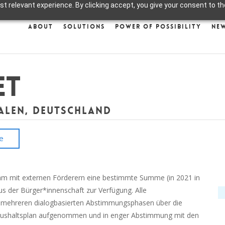
 relevant experience. By clicking accept, you give your consent to the
About
Solutions
Power of Possibility
Ne
et
alen, Deutschland
e
am mit externen Förderern eine bestimmte Summe (in 2021 in
s der Bürger*innenschaft zur Verfügung. Alle
n mehreren dialogbasierten Abstimmungsphasen über die
Haushaltsplan aufgenommen und in enger Abstimmung mit den