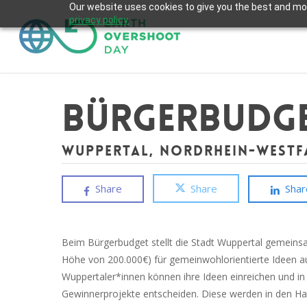
Skip
Our website uses cookies to give you the best and most
privacy policy.
to
main
content
Bürgerbudg
Wuppertal, Nordrhein-Westf
Share
Share
Shar
Beim Bürgerbudget stellt die Stadt Wuppertal gemeins
Höhe von 200.000€) für gemeinwohlorientierte Ideen au
Wuppertaler*innen können ihre Ideen einreichen und i
Gewinnerprojekte entscheiden. Diese werden in den 