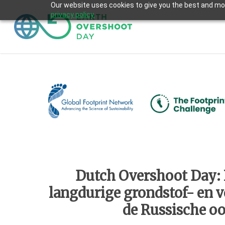
Skip
Our website uses cookies to give you the best and most
privacy policy.
to
main
content
Dutch Overshoot Day:
langdurige grondstof- en v
de Russische oo