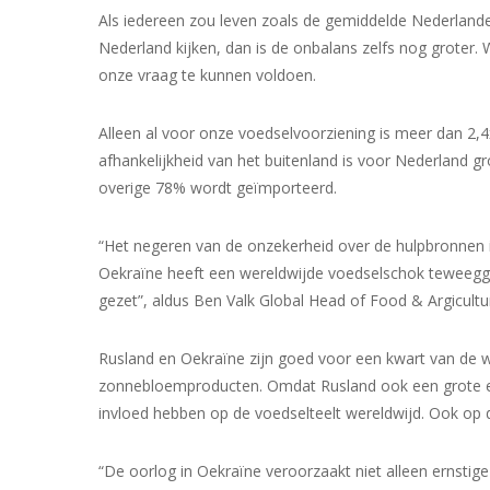
Als iedereen zou leven zoals de gemiddelde Nederlande
Nederland kijken, dan is de onbalans zelfs nog groter
onze vraag te kunnen voldoen.
Alleen al voor onze voedselvoorziening is meer dan 2,4
afhankelijkheid van het buitenland is voor Nederland 
overige 78% wordt geïmporteerd.
“Het negeren van de onzekerheid over de hulpbronnen in
Oekraïne heeft een wereldwijde voedselschok teweegge
gezet”, aldus Ben Valk Global Head of Food & Argicult
Rusland en Oekraïne zijn goed voor een kwart van de w
zonnebloemproducten. Omdat Rusland ook een grote exp
invloed hebben op de voedselteelt wereldwijd. Ook op 
“De oorlog in Oekraïne veroorzaakt niet alleen ernsti