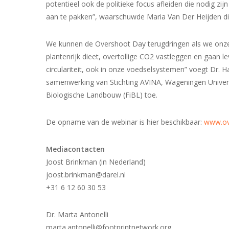
potentieel ook de politieke focus afleiden die nodig zi
aan te pakken”, waarschuwde Maria Van Der Heijden d
We kunnen de Overshoot Day terugdringen als we onze
plantenrijk dieet, overtollige CO2 vastleggen en gaan l
circulariteit, ook in onze voedselsystemen” voegt Dr.
samenwerking van Stichting AVINA, Wageningen Universi
Biologische Landbouw (FiBL) toe.
De opname van de webinar is hier beschikbaar:
www.ov
Mediacontacten
Joost Brinkman (in Nederland)
joost.brinkman@darel.nl
+31 6 12 60 30 53
Dr. Marta Antonelli
marta.antonelli@footprintnetwork.org