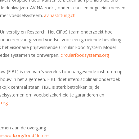
de denkwijzen. AVINA zoekt, ondersteunt en begeleidt mensen
rzamer voedselsysteem.
avinastiftung.ch
niversity en Research. Het CiFoS team onderzoekt hoe
produceren van gezond voedsel voor een groeiende bevolking
s het visionaire prijswinnende Circular Food System Model
oedselsystemen te ontwerpen.
circularfoodsystems.org
uw (FiBL) is een van ‘s werelds toonaangevende instituten op
ouw in het algemeen. FiBL doet interdisciplinair onderzoek
ktijk centraal staan. FiBL is sterk betrokken bij de
selsystemen om voedselzekerheid te garanderen en
l.org
nemen aan de overgang
tnetwork.org/food4future