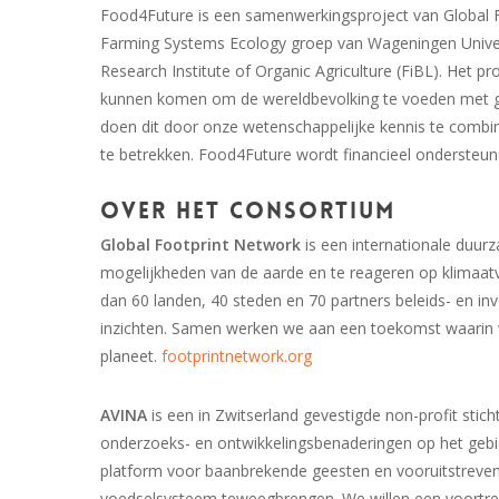
Food4Future is een samenwerkingsproject van Global F
Farming Systems Ecology groep van Wageningen Univer
Research Institute of Organic Agriculture (FiBL). Het 
kunnen komen om de wereldbevolking te voeden met ge
doen dit door onze wetenschappelijke kennis te comb
te betrekken. Food4Future wordt financieel ondersteu
Over het Consortium
Global Footprint Network
is een internationale duurz
mogelijkheden van de aarde en te reageren op klimaa
dan 60 landen, 40 steden en 70 partners beleids- en in
inzichten. Samen werken we aan een toekomst waarin 
planeet.
footprintnetwork.org
AVINA
is een in Zwitserland gevestigde non-profit stich
onderzoeks- en ontwikkelingsbenaderingen op het geb
platform voor baanbrekende geesten en vooruitstreven
voedselsysteem teweegbrengen. We willen een voortrek