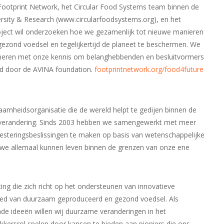
ootprint Network, het Circular Food Systems team binnen de
sity & Research (www.circularfoodsystems.org), en het
project wil onderzoeken hoe we gezamenlijk tot nieuwe manieren
zond voedsel en tegelijkertijd de planeet te beschermen. We
ineren met onze kennis om belanghebbenden en besluitvormers
nd door de AVINA foundation.
footprintnetwork.org/food4future
aamheidsorganisatie die de wereld helpt te gedijen binnen de
tverandering. Sinds 2003 hebben we samengewerkt met meer
vesteringsbeslissingen te maken op basis van wetenschappelijke
we allemaal kunnen leven binnen de grenzen van onze ene
ting die zich richt op het ondersteunen van innovatieve
ied van duurzaam geproduceerd en gezond voedsel. Als
de ideeën willen wij duurzame veranderingen in het
kersrol spelen door kansen te bieden aan pioniers die ons