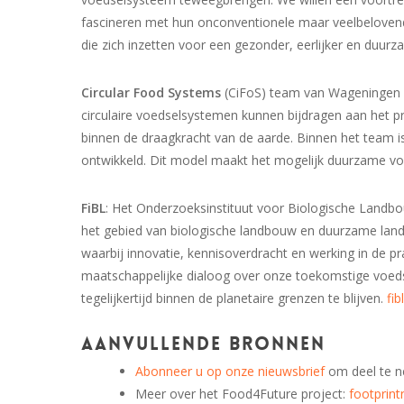
fascineren met hun onconventionele maar veelbeloven
die zich inzetten voor een gezonder, eerlijker en duu
Circular Food Systems
(CiFoS) team van Wageningen U
circulaire voedselsystemen kunnen bijdragen aan het 
binnen de draagkracht van de aarde. Binnen het team i
ontwikkeld. Dit model maakt het mogelijk duurzame v
FiBL
: Het Onderzoeksinstituut voor Biologische Landbo
het gebied van biologische landbouw en duurzame landb
waarbij innovatie, kennisoverdracht en werking in de pra
maatschappelijke dialoog over onze toekomstige voed
tegelijkertijd binnen de planetaire grenzen te blijven.
fib
Aanvullende bronnen
Abonneer u op onze nieuwsbrief
om deel te 
Meer over het Food4Future project:
footprin