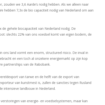
r, zouden we 3,6 Aarde’s nodig hebben. Als we alleen naar
. We hebben 7,3x de bio capaciteit nodig van Nederland om aan
x de gehele biocapaciteit van Nederland nodig. De
groot: slechts 22% van ons voedsel komt van eigen bodem, de
 ons land vormt een enorm, structureel risico. De inval in
bracht en een toch al onzekere energiemarkt op zijn kop
ure partnerships van de Rabobank.
ereldexport van tarwe en de helft van de export van
orteur van kunstmest is, zullen de sancties tegen Rusland
de intensieve landbouw in Nederland.
ge verstoringen van energie- en voedselsystemen, maar kan