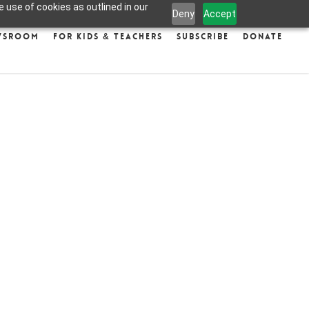
 use of cookies as outlined in our
Deny
Accept
wsroom
For Kids & Teachers
Subscribe
Donate