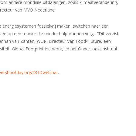
jn om andere mondiale uitdagingen, zoals klimaatverandering,
irecteur van MVO Nederland.
 energiesystemen fossielvrij maken, switchen naar een
even op een manier die minder hulpbronnen vergt. “Dit vereist
 Hannah van Zanten, WUR, directeur van Food4Future, een
teit, Global Footprint Network, en het Onderzoeksinstituut
ershootday.org/DODwebinar
.