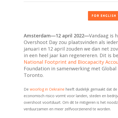
For English 
Amsterdam―12 april 2022―
Vandaag is 
Overshoot Day zou plaatsvinden als iedere
januari en 12 april zouden we dan net zo
in een heel jaar kan regenereren. Dit is 
National Footprint and Biocapacity Acco
Foundation in samenwerking met Global 
Toronto.
De
woorlog in Oekraïne
heeft duidelijk gemaakt dat de
economisch risico vormt voor landen, steden en bedrij
overshoot voortduurt. Om dit te mitigeren is het nood
verduurzamen en meer zelfvoorzienend te worden.