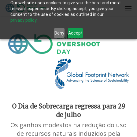
Our website uses cookies to give you the best and most
Skip
Men
relevant experience. By clicking accept, you give your
to
consent to the use of cookies as outlined in our
main
privacy policy.
content
Deny
Accept
O Dia de Sobrecarga regressa para 29
de julho
Os ganhos modestos na redução do uso
de recursos naturais induzidos pela