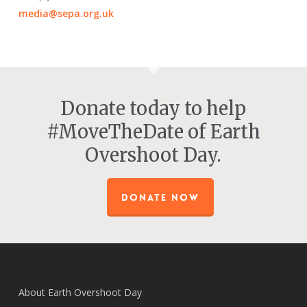
media@sepa.org.uk
Donate today to help
#MoveTheDate of Earth
Overshoot Day.
DONATE NOW
About Earth Overshoot Day